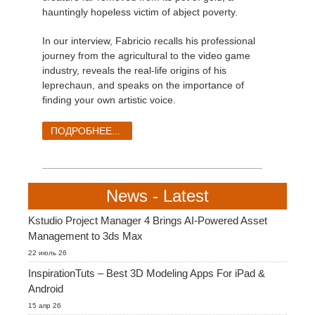
SketchUp
hauntingly hopeless victim of abject poverty.
Rhino
In our interview, Fabricio recalls his professional
journey from the agricultural to the video game
industry, reveals the real-life origins of his
leprechaun, and speaks on the importance of
finding your own artistic voice.
ПОДРОБНЕЕ...
News - Latest
Kstudio Project Manager 4 Brings AI-Powered Asset
Management to 3ds Max
22 июль 26
InspirationTuts – Best 3D Modeling Apps For iPad &
Android
15 апр 26