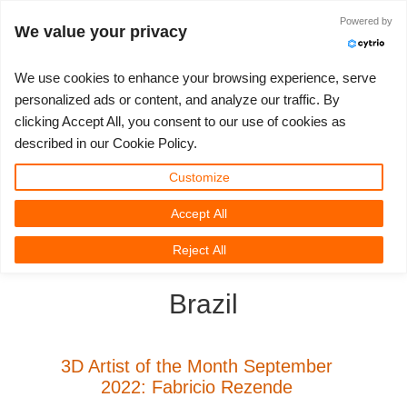
Powered by
Войти
We value your privacy
We use cookies to enhance your browsing experience, serve
personalized ads or content, and analyze our traffic. By
clicking Accept All, you consent to our use of cookies as
3D ARTIST OF THE YEAR
SUPPORT TICKET
3D ПРОГРАММЫ
СООБЩЕСТВО
ПОДДЕРЖКА
МОЙ REBUS
КОНКУРСЫ
НАЧАТЬ
ЦЕНЫ
described in our Cookie Policy.
Show Tickets
ControlCenter
2023
Creative 3D Lab. Challenge
Блог
Видео пособия
Цены и скидки
3ds Max
Краткое руководство
Customize
Accept All
New Ticket
Платежи
2022
Architecture 3D Challenge
Конкурсы
Руководства
Рассчитать стоимость
Cinema 4D
Загрузить ПО
3D Community
RebusFarm News
3D Film News
News
Reject All
Unlimited Render
2021
Memories Challenge
RebusArt
FAQ
Неограниченная аренда рендеринга
Maya
TeamManager
Brazil
Работы
2020
Summer Vibes 3D Challenge
Making-ofs
Служба поддержки
Blender
Support Ticket
2019
3D Artist of the Month
Соглашение о конфидециальности
V-Ray
3D Artist of the Month September
2022: Fabricio Rezende
Инвойсы
2018
3D Artist of the Year
Corona