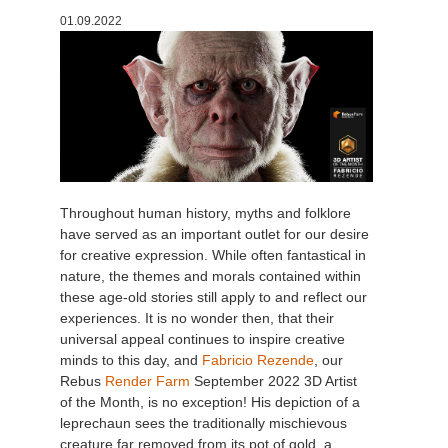
01.09.2022
История платежей
2017
Redshift
Редактировать профиль
2016
Arnold
TeamManager
Octane
Mental Ray
Throughout human history, myths and folklore
have served as an important outlet for our desire
Maxwell
for creative expression. While often fantastical in
nature, the themes and morals contained within
these age-old stories still apply to and reflect our
Modo
experiences. It is no wonder then, that their
universal appeal continues to inspire creative
Softimage
minds to this day, and
Fabricio Rezende
, our
Rebus
Render Farm
September 2022 3D Artist
LightWave
of the Month, is no exception! His depiction of a
leprechaun sees the traditionally mischievous
creature far removed from its pot of gold, a