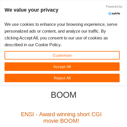
Powered by
Войти
We value your privacy
We use cookies to enhance your browsing experience, serve
personalized ads or content, and analyze our traffic. By
clicking Accept All, you consent to our use of cookies as
3D ARTIST OF THE YEAR
SUPPORT TICKET
3D ПРОГРАММЫ
СООБЩЕСТВО
ПОДДЕРЖКА
МОЙ REBUS
КОНКУРСЫ
НАЧАТЬ
ЦЕНЫ
described in our Cookie Policy.
Show Tickets
ControlCenter
2023
Creative 3D Lab. Challenge
Блог
Видео пособия
Цены и скидки
3ds Max
Краткое руководство
Customize
Accept All
New Ticket
Платежи
2022
Architecture 3D Challenge
Конкурсы
Руководства
Рассчитать стоимость
Cinema 4D
Загрузить ПО
3D Community
RebusFarm News
3D Film News
News
Reject All
Unlimited Render
2021
Memories Challenge
RebusArt
FAQ
Неограниченная аренда рендеринга
Maya
TeamManager
BOOM
Работы
2020
Summer Vibes 3D Challenge
Making-ofs
Служба поддержки
Blender
Support Ticket
2019
3D Artist of the Month
Соглашение о конфидециальности
V-Ray
ENSI - Award winning short CGI
movie BOOM!
Инвойсы
2018
3D Artist of the Year
Corona