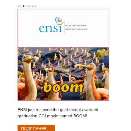
26.10.2023
История платежей
2017
Redshift
Редактировать профиль
2016
Arnold
TeamManager
Octane
Mental Ray
Maxwell
Modo
Softimage
ENSI just released the gold-medal-awarded
graduation CGI movie named BOOM!
LightWave
ПОДРОБНЕЕ...