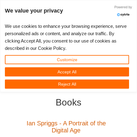
Powered by
Войти
We value your privacy
We use cookies to enhance your browsing experience, serve
personalized ads or content, and analyze our traffic. By
clicking Accept All, you consent to our use of cookies as
3D ARTIST OF THE YEAR
SUPPORT TICKET
3D ПРОГРАММЫ
СООБЩЕСТВО
ПОДДЕРЖКА
МОЙ REBUS
КОНКУРСЫ
НАЧАТЬ
ЦЕНЫ
described in our Cookie Policy.
Show Tickets
ControlCenter
2023
Creative 3D Lab. Challenge
Блог
Видео пособия
Цены и скидки
3ds Max
Краткое руководство
Customize
Accept All
New Ticket
Платежи
2022
Architecture 3D Challenge
Конкурсы
Руководства
Рассчитать стоимость
Cinema 4D
Загрузить ПО
3D Community
RebusFarm News
3D Film News
News
Reject All
Unlimited Render
2021
Memories Challenge
RebusArt
FAQ
Неограниченная аренда рендеринга
Maya
TeamManager
Books
Работы
2020
Summer Vibes 3D Challenge
Making-ofs
Служба поддержки
Blender
Support Ticket
2019
3D Artist of the Month
Соглашение о конфидециальности
V-Ray
Ian Spriggs - A Portrait of the
Digital Age
Инвойсы
2018
3D Artist of the Year
Corona