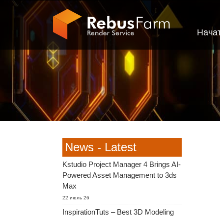
Нача
News - Latest
Kstudio Project Manager 4 Brings AI-
Powered Asset Management to 3ds
Max
22 июль 26
InspirationTuts – Best 3D Modeling