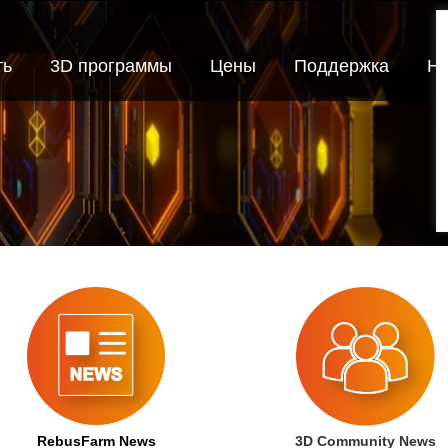
ть
3D программы
Цены
Поддержка
Но
RebusFarm News
3D Community News