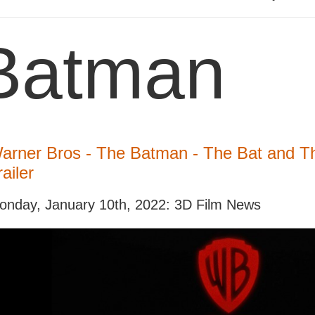
Batman
arner Bros - The Batman - The Bat and The
railer
onday, January 10th, 2022: 3D Film News