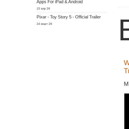
Apps For iPad & Android
15 апр 26
Pixar - Toy Story 5 - Official Trailer
24 март 26
W
T
M