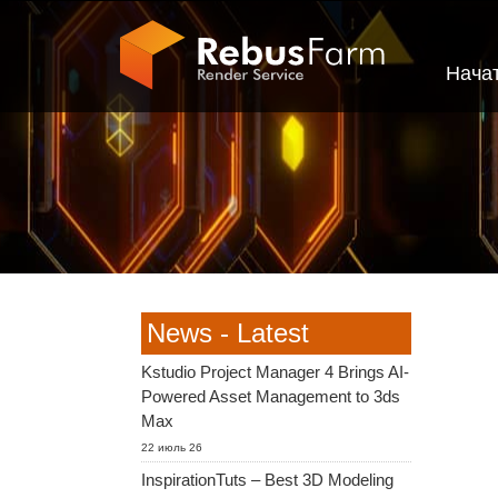
Нача
News - Latest
Kstudio Project Manager 4 Brings AI-
Powered Asset Management to 3ds
Max
22 июль 26
InspirationTuts – Best 3D Modeling