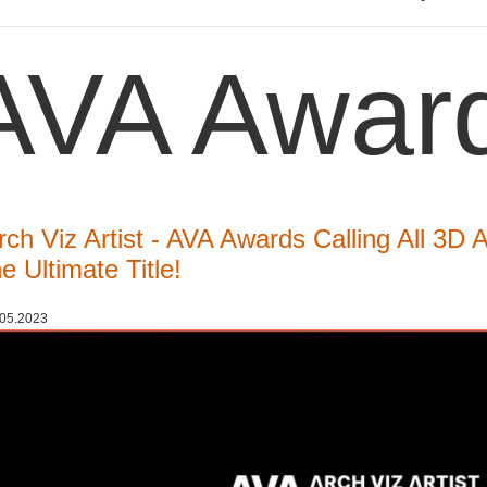
AVA Awar
rch Viz Artist - AVA Awards Calling All 3D 
he Ultimate Title!
.05.2023