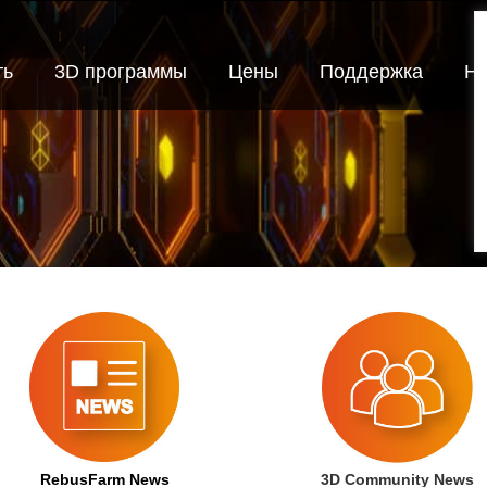
ть
3D программы
Цены
Поддержка
Но
RebusFarm News
3D Community News