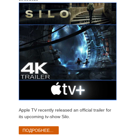
История платежей
2017
Redshift
Редактировать профиль
2016
Arnold
TeamManager
Octane
Mental Ray
Maxwell
Modo
Softimage
Apple TV recently released an official trailer for
its upcoming tv-show Silo.
LightWave
ПОДРОБНЕЕ...