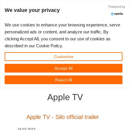
Powered by
Войти
We value your privacy
We use cookies to enhance your browsing experience, serve
personalized ads or content, and analyze our traffic. By
clicking Accept All, you consent to our use of cookies as
3D ARTIST OF THE YEAR
SUPPORT TICKET
3D ПРОГРАММЫ
СООБЩЕСТВО
ПОДДЕРЖКА
МОЙ REBUS
КОНКУРСЫ
НАЧАТЬ
ЦЕНЫ
described in our Cookie Policy.
Show Tickets
ControlCenter
2023
Creative 3D Lab. Challenge
Блог
Видео пособия
Цены и скидки
3ds Max
Краткое руководство
Customize
Accept All
New Ticket
Платежи
2022
Architecture 3D Challenge
Конкурсы
Руководства
Рассчитать стоимость
Cinema 4D
Загрузить ПО
3D Community
RebusFarm News
3D Film News
News
Reject All
Unlimited Render
2021
Memories Challenge
RebusArt
FAQ
Неограниченная аренда рендеринга
Maya
TeamManager
Apple TV
Работы
2020
Summer Vibes 3D Challenge
Making-ofs
Служба поддержки
Blender
Support Ticket
2019
3D Artist of the Month
Соглашение о конфидециальности
V-Ray
Apple TV - Silo official trailer
Инвойсы
2018
3D Artist of the Year
Corona
16.03.2023