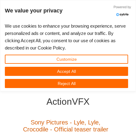
Powered by
Войти
We value your privacy
We use cookies to enhance your browsing experience, serve
personalized ads or content, and analyze our traffic. By
clicking Accept All, you consent to our use of cookies as
3D ARTIST OF THE YEAR
SUPPORT TICKET
3D ПРОГРАММЫ
СООБЩЕСТВО
ПОДДЕРЖКА
МОЙ REBUS
КОНКУРСЫ
НАЧАТЬ
ЦЕНЫ
described in our Cookie Policy.
Show Tickets
ControlCenter
2023
Creative 3D Lab. Challenge
Блог
Видео пособия
Цены и скидки
3ds Max
Краткое руководство
Customize
Accept All
New Ticket
Платежи
2022
Architecture 3D Challenge
Конкурсы
Руководства
Рассчитать стоимость
Cinema 4D
Загрузить ПО
3D Community
RebusFarm News
3D Film News
News
Reject All
Unlimited Render
2021
Memories Challenge
RebusArt
FAQ
Неограниченная аренда рендеринга
Maya
TeamManager
ActionVFX
Работы
2020
Summer Vibes 3D Challenge
Making-ofs
Служба поддержки
Blender
Support Ticket
2019
3D Artist of the Month
Соглашение о конфидециальности
V-Ray
Sony Pictures - Lyle, Lyle,
Crocodile - Official teaser trailer
Инвойсы
2018
3D Artist of the Year
Corona