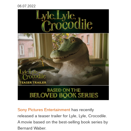
06.07.2022
История платежей
2017
Redshift
Редактировать профиль
2016
Arnold
TeamManager
Octane
Mental Ray
Maxwell
Modo
Softimage
Sony Pictures Entertainment
has recently
released a teaser trailer for Lyle, Lyle, Crocodile.
LightWave
A movie b
ased on the best-selling book series by
Bernard Waber.