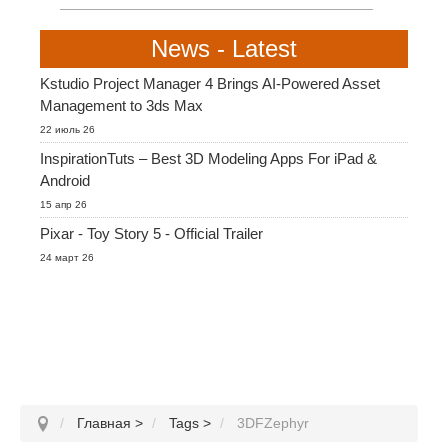
SketchUp
News - Latest
Rhino
Kstudio Project Manager 4 Brings AI-Powered Asset
Management to 3ds Max
22 июль 26
InspirationTuts – Best 3D Modeling Apps For iPad &
Android
15 апр 26
Pixar - Toy Story 5 - Official Trailer
24 март 26
Главная
>
Tags
>
3DFZephyr