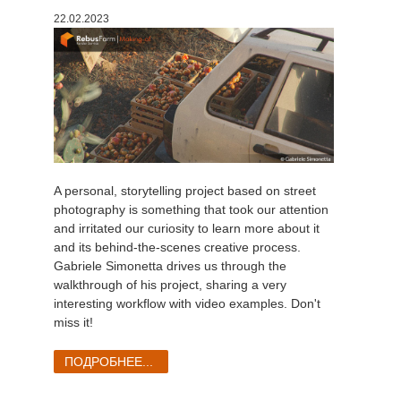
22.02.2023
История платежей
2017
Redshift
Редактировать профиль
2016
Arnold
TeamManager
Octane
Mental Ray
A personal, storytelling project based on street
photography is something that took our attention
Maxwell
and irritated our curiosity to learn more about it
and its behind-the-scenes creative process.
Gabriele Simonetta drives us through the
Modo
walkthrough of his project, sharing a very
interesting workflow with video examples. Don't
Softimage
miss it!
LightWave
ПОДРОБНЕЕ...