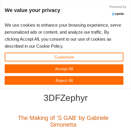
Powered by
Войти
We value your privacy
We use cookies to enhance your browsing experience, serve
personalized ads or content, and analyze our traffic. By
clicking Accept All, you consent to our use of cookies as
3D ARTIST OF THE YEAR
SUPPORT TICKET
3D ПРОГРАММЫ
СООБЩЕСТВО
ПОДДЕРЖКА
МОЙ REBUS
КОНКУРСЫ
НАЧАТЬ
ЦЕНЫ
described in our Cookie Policy.
Show Tickets
ControlCenter
2023
Creative 3D Lab. Challenge
Блог
Видео пособия
Цены и скидки
3ds Max
Краткое руководство
Customize
Accept All
New Ticket
Платежи
2022
Architecture 3D Challenge
Конкурсы
Руководства
Рассчитать стоимость
Cinema 4D
Загрузить ПО
3D Community
RebusFarm News
3D Film News
News
Reject All
Unlimited Render
2021
Memories Challenge
RebusArt
FAQ
Неограниченная аренда рендеринга
Maya
TeamManager
3DFZephyr
Работы
2020
Summer Vibes 3D Challenge
Making-ofs
Служба поддержки
Blender
Support Ticket
2019
3D Artist of the Month
Соглашение о конфидециальности
V-Ray
The Making of 'S GAB' by Gabriele
Simonetta
Инвойсы
2018
3D Artist of the Year
Corona