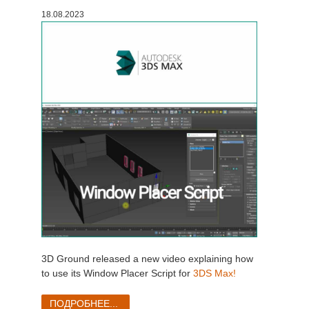
18.08.2023
История платежей
2017
Redshift
Редактировать профиль
2016
Arnold
TeamManager
Octane
Mental Ray
Maxwell
Modo
Softimage
3D Ground released a new video explaining how
to use its Window Placer Script for
3DS Max!
LightWave
ПОДРОБНЕЕ...