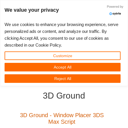
Powered by
Войти
We value your privacy
We use cookies to enhance your browsing experience, serve
personalized ads or content, and analyze our traffic. By
clicking Accept All, you consent to our use of cookies as
3D ARTIST OF THE YEAR
SUPPORT TICKET
3D ПРОГРАММЫ
СООБЩЕСТВО
ПОДДЕРЖКА
МОЙ REBUS
КОНКУРСЫ
НАЧАТЬ
ЦЕНЫ
described in our Cookie Policy.
Show Tickets
ControlCenter
2023
Creative 3D Lab. Challenge
Блог
Видео пособия
Цены и скидки
3ds Max
Краткое руководство
Customize
Accept All
New Ticket
Платежи
2022
Architecture 3D Challenge
Конкурсы
Руководства
Рассчитать стоимость
Cinema 4D
Загрузить ПО
3D Community
RebusFarm News
3D Film News
News
Reject All
Unlimited Render
2021
Memories Challenge
RebusArt
FAQ
Неограниченная аренда рендеринга
Maya
TeamManager
3D Ground
Работы
2020
Summer Vibes 3D Challenge
Making-ofs
Служба поддержки
Blender
Support Ticket
2019
3D Artist of the Month
Соглашение о конфидециальности
V-Ray
3D Ground - Window Placer 3DS
Max Script
Инвойсы
2018
3D Artist of the Year
Corona