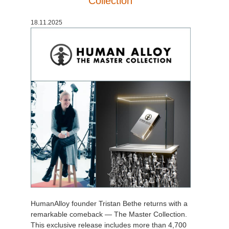
Collection
История платежей
2017
Redshift
18.11.2025
Редактировать профиль
2016
Arnold
TeamManager
Octane
Mental Ray
Maxwell
Modo
Softimage
HumanAlloy founder Tristan Bethe returns with a
LightWave
remarkable comeback — The Master Collection.
This exclusive release includes more than 4,700