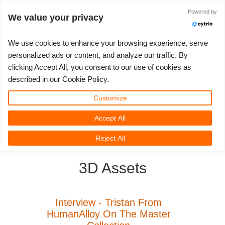
Powered by
Войти
We value your privacy
We use cookies to enhance your browsing experience, serve
personalized ads or content, and analyze our traffic. By
clicking Accept All, you consent to our use of cookies as
3D ARTIST OF THE YEAR
SUPPORT TICKET
3D ПРОГРАММЫ
СООБЩЕСТВО
ПОДДЕРЖКА
МОЙ REBUS
КОНКУРСЫ
НАЧАТЬ
ЦЕНЫ
described in our Cookie Policy.
Show Tickets
ControlCenter
2023
Creative 3D Lab. Challenge
Блог
Видео пособия
Цены и скидки
3ds Max
Краткое руководство
Customize
Accept All
New Ticket
Платежи
2022
Architecture 3D Challenge
Конкурсы
Руководства
Рассчитать стоимость
Cinema 4D
Загрузить ПО
3D Community
RebusFarm News
3D Film News
News
Reject All
Unlimited Render
2021
Memories Challenge
RebusArt
FAQ
Неограниченная аренда рендеринга
Maya
TeamManager
3D Assets
Работы
2020
Summer Vibes 3D Challenge
Making-ofs
Служба поддержки
Blender
Support Ticket
2019
3D Artist of the Month
Соглашение о конфидециальности
V-Ray
Interview - Tristan From
HumanAlloy On The Master
Инвойсы
2018
3D Artist of the Year
Corona