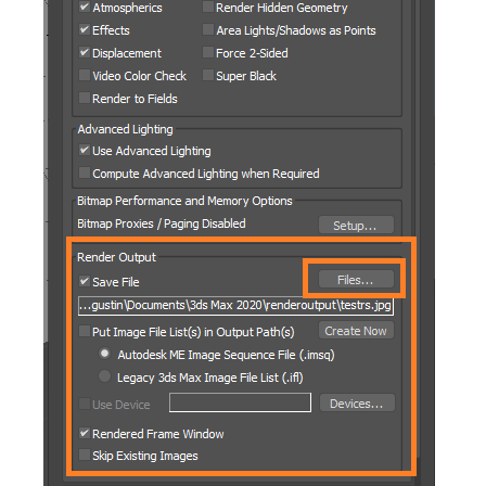
SketchUp
Rhino