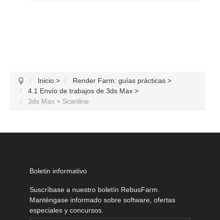
Inicio
>
Render Farm: guías prácticas
>
4.1 Envío de trabajos de 3ds Max
>
3ds Max + Scanline
Boletin informativo
Suscríbase a nuestro boletín RebusFarm.
Manténgase informado sobre software, ofertas
especiales y concursos.