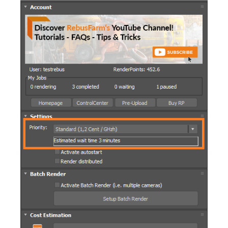
SketchUp
Rhino