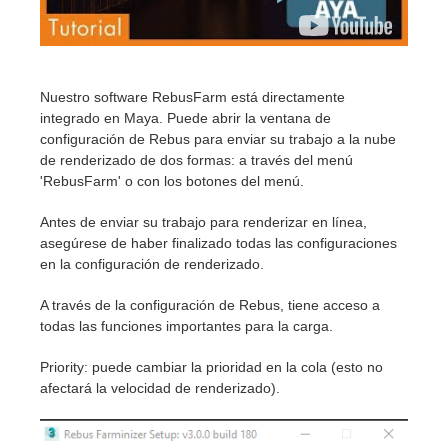
Historial de pagos
2017
Envío de trabajo de SketchUp
Redshift
Editar perfil
2016
Envío de trabajo de Rhino
Arnold
Nuestro software RebusFarm está directamente
integrado en Maya. Puede abrir la ventana de
configuración de Rebus para enviar su trabajo a la nube
TeamManager
Octane
de renderizado de dos formas: a través del menú
'RebusFarm' o con los botones del menú.
Mental Ray
Antes de enviar su trabajo para renderizar en línea,
asegúrese de haber finalizado todas las configuraciones
Maxwell
en la configuración de renderizado.
Modo
A través de la configuración de Rebus, tiene acceso a
todas las funciones importantes para la carga.
Softimage
Priority: puede cambiar la prioridad en la cola (esto no
afectará la velocidad de renderizado).
LightWave