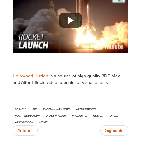
SketchUp
Rhino
Hollywood Illusion
is a source of high-quality
3DS Max
and After Effects video tutorials for visual effects.
3ds Max
vfx
3D Community News
After Effects
Post-Production
Chaos Phoenix
Phoenix FD
Rocket
Smoke
Armageddon
Movie
Anterior
Siguiente