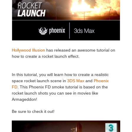
Historial de pagos
2017
Envío de trabajo de SketchUp
Redshift
Editar perfil
2016
Envío de trabajo de Rhino
Arnold
TeamManager
Octane
Hollywood Illusion
has released an awesome tutorial on
how to create a rocket launch effect.
Mental Ray
Maxwell
In this tutorial, you will learn how to create a realistic
space rocket launch scene in
3DS Max
and
Phoenix
FD
. This Phoenix FD smoke tutorial is based on the
Modo
rocket launch shots you can see in movies like
Armageddon!
Softimage
Be sure to check it out!
LightWave