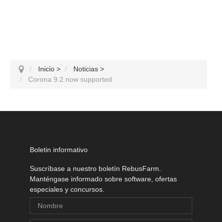
Inicio
>
Noticias
>
Corona 9.2 now supported
Boletin informativo
Suscríbase a nuestro boletín RebusFarm.
Manténgase informado sobre software, ofertas
especiales y concursos.