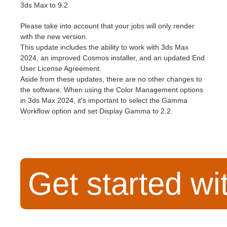
3ds Max to 9.2
Historial de pagos
2017
Envío de trabajo de SketchUp
Redshift
Please take into account that your jobs will only render
with the new version.
This update includes the ability to work with 3ds Max
Editar perfil
2016
Envío de trabajo de Rhino
Arnold
2024, an improved Cosmos installer, and an updated End
User License Agreement.
TeamManager
Octane
Aside from these updates, there are no other changes to
the software. When using the Color Management options
Mental Ray
in 3ds Max 2024, it's important to select the Gamma
Workflow option and set Display Gamma to 2.2.
Maxwell
Modo
Get started wi
Softimage
LightWave