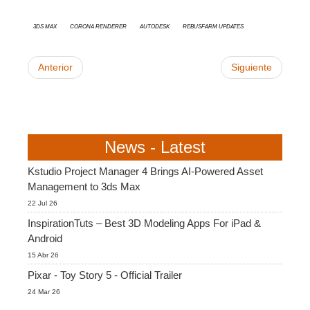
SketchUp
3ds Max
Corona Renderer
Autodesk
RebusFarm Updates
Rhino
Anterior
Siguiente
News - Latest
Kstudio Project Manager 4 Brings AI-Powered Asset
Management to 3ds Max
22 Jul 26
InspirationTuts – Best 3D Modeling Apps For iPad &
Android
15 Abr 26
Pixar - Toy Story 5 - Official Trailer
24 Mar 26