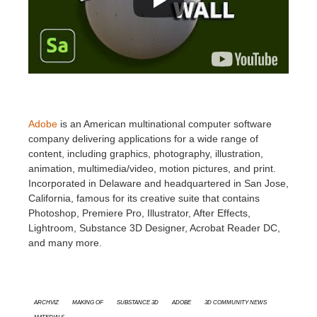
SketchUp
Rhino
Adobe
is an American multinational computer software
company delivering applications for a wide range of
content, including graphics, photography, illustration,
animation, multimedia/video, motion pictures, and print.
Incorporated in Delaware and headquartered in San Jose,
California, famous for its creative suite that contains
Photoshop, Premiere Pro, Illustrator, After Effects,
Lightroom, Substance 3D Designer, Acrobat Reader DC,
and many more.
Archviz
Making Of
Substance 3D
Adobe
3D Community News
Materials