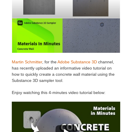
Historial de pagos
2017
Envío de trabajo de SketchUp
Redshift
Editar perfil
2016
Envío de trabajo de Rhino
Arnold
TeamManager
Octane
Mental Ray
Martin Schmitter
, for the
Adobe Substance 3D
channel,
has recently uploaded an informative video tutorial on
Maxwell
how to quickly create a concrete wall material using the
Substance 3D sampler tool.
Modo
Enjoy watching this 4-minutes video tutorial below:
Softimage
LightWave