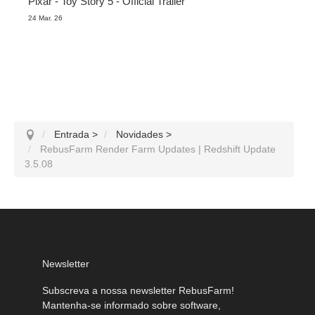
Pixar - Toy Story 5 - Official Trailer
24 Mar. 26
Entrada
>
Novidades
>
RebusFarm Render Farm Updates | Redshift Update
3.5.08
Newsletter
Subscreva a nossa newsletter RebusFarm!
Mantenha-se informado sobre software,