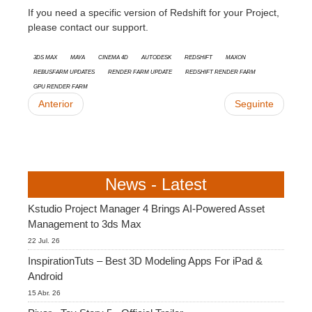
SketchUp
If you need a specific version of Redshift for your Project,
please contact our support.
Rhino
3ds Max
Maya
Cinema 4D
Autodesk
Redshift
Maxon
RebusFarm Updates
Render Farm update
Redshift Render Farm
GPU Render Farm
Anterior
Seguinte
News - Latest
Kstudio Project Manager 4 Brings AI-Powered Asset
Management to 3ds Max
22 Jul. 26
InspirationTuts – Best 3D Modeling Apps For iPad &
Android
15 Abr. 26