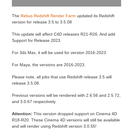
Editar Perfil
2017
Redshift
The
Rebus Redshift Render Farm
updated its Redshift
version for release 3.5 to 3.5.08
TeamManager
2016
Arnold
This update will affect C4D releases R21-R26. And add
Support for Release 2023.
Octane
For 3ds Max, it will be used for version 2016-2023.
Mental Ray
For Maya, the versions are 2016-2023.
Maxwell
Please note, all jobs that use Redshift release 3.5 will
release 3.5.08.
Modo
Previous versions will be rendered with 2.6.56 and 2.5.72,
and 3.0.67 respectively.
Softimage
Attention:
This version dropped support on Cinema 4D
LightWave
R18-R20. These Cinema 4D versions will still be available
and will render using Redshift version 3.0.55!