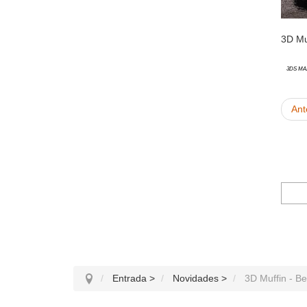
3D Muf
3ds Ma
Ant
Entrada
>
Novidades
>
3D Muffin - Be