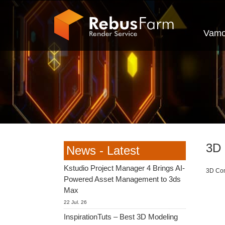
Vamo
3D 
News - Latest
Kstudio Project Manager 4 Brings AI-
3D Com
Powered Asset Management to 3ds
Max
22 Jul. 26
InspirationTuts – Best 3D Modeling