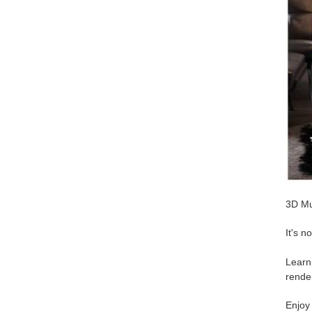
3D Muf
It's n
Learn 
rende
Enjoy