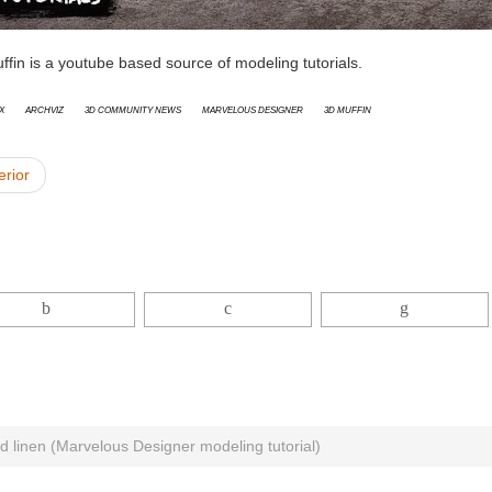
fin is a youtube based source of modeling tutorials.
x
Archviz
3D Community News
Marvelous Designer
3D Muffin
erior
d linen (Marvelous Designer modeling tutorial)