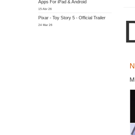
Apps For iPad & Android
15 Abr 26
Pixar - Toy Story 5 - Official Trailer
24 Mar 26
N
M