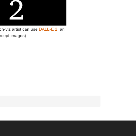
h-viz artist can use
DALL-E 2
, an
oncept images).