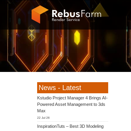
News - Latest
Kstudio Project Manager 4 Brings AI-
Powered Asset Management to 3ds
Max
22 Jul 26
InspirationTuts – Best 3D Modeling