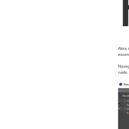
Abra 
escen
Navega
ruido.