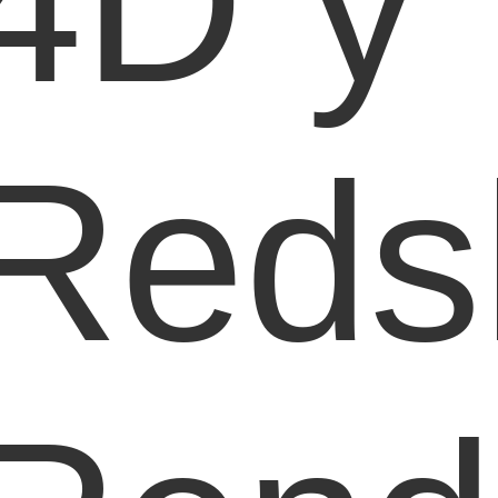
4D y
Redsh