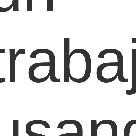
traba
usan