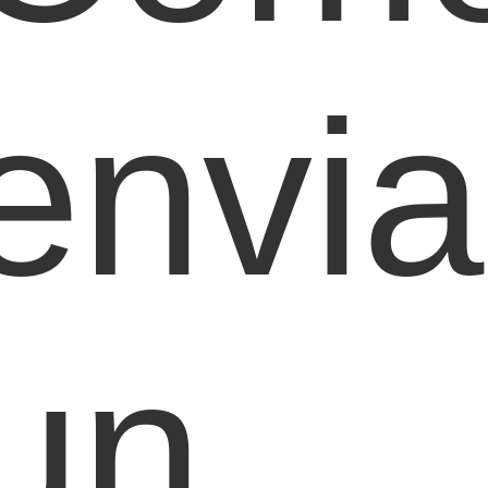
envia
un