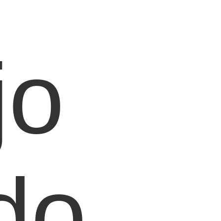
jo
do