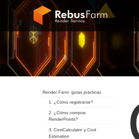
Render Farm: guías prácticas
1. ¿Cómo registrarse?
2. ¿Cómo comprar
RenderPoints?
3. CostCalculator y Cost
Estimation