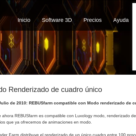
Inicio
Software 3D
Precios
Ayuda
o Renderizado de cuadro único
Julio de 2010: REBUSfarm compatible con Modo renderizado de c
 ahora REBUSfarm es compatible con Luxology modo, renderizado de c
cios que ya ofrecemos de animaciones en modo.
nder Farm distribuye el renderizado de un único cuadro entre 100 pro