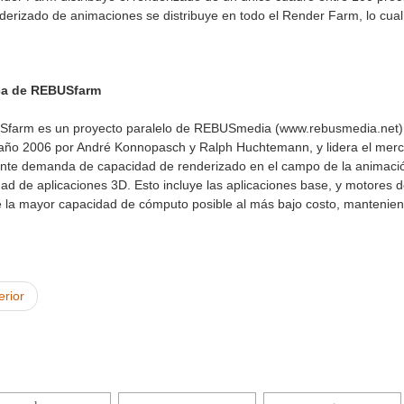
nderizado de animaciones se distribuye en todo el Render Farm, lo cu
ca de REBUSfarm
farm es un proyecto paralelo de REBUSmedia (www.rebusmedia.net).
 año 2006 por André Konnopasch y Ralph Huchtemann, y lidera el merc
ente demanda de capacidad de renderizado en el campo de la animac
dad de aplicaciones 3D. Esto incluye las aplicaciones base, y motore
 la mayor capacidad de cómputo posible al más bajo costo, manteniendo 
erior