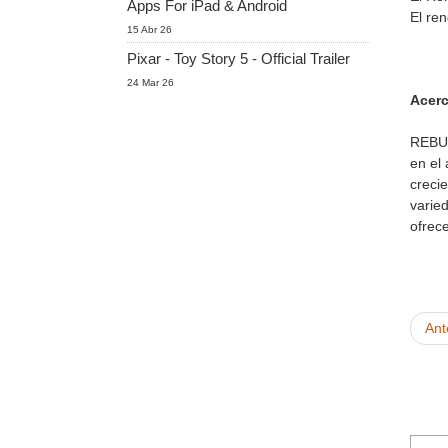
Apps For iPad & Android
El re
15 Abr 26
Pixar - Toy Story 5 - Official Trailer
24 Mar 26
Acer
REBUS
en el
creci
varie
ofrece
Ant