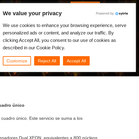
Spanish
Identificarse
We value your privacy
Powered by
Noticias
Comunidad
Mi Rebus
We use cookies to enhance your browsing experience, serve
personalized ads or content, and analyze our traffic. By
clicking Accept All, you consent to our use of cookies as
described in our Cookie Policy.
Customize
Reject All
Accept All
uadro único
uadro único. Este servicio se suma a los
cesadores Dual XEON, equivalentes a 800 núcleos.