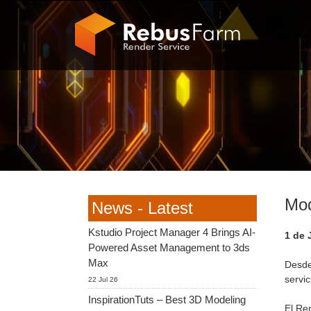
Mod
News - Latest
Kstudio Project Manager 4 Brings AI-
1 de 
Powered Asset Management to 3ds
Max
Desde
servi
22 Jul 26
InspirationTuts – Best 3D Modeling
El Re