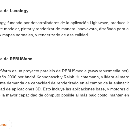
a de Luxology
ogy, fundada por desarrolladores de la aplicación Lightwave, produce 
te modelar, pintar y renderizar de manera innovavora, diseñado para a
 y mapas normales, y renderizado de alta calidad.
ca de REBUSfarm
farm es un proyecto paralelo de REBUSmedia (www.rebusmedia.net).
 año 2006 por André Konnopasch y Ralph Huchtemann, y lidera el merc
ente demanda de capacidad de renderizado en el campo de la animac
dad de aplicaciones 3D. Esto incluye las aplicaciones base, y motore
 la mayor capacidad de cómputo posible al más bajo costo, manteniendo 
erior