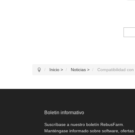
Inicio
>
Noticias
>
Compatibilidad con
Boletin informativo
Suscríbase a nuestro boletín RebusFarm.
Manténgase informado sobre software, ofertas