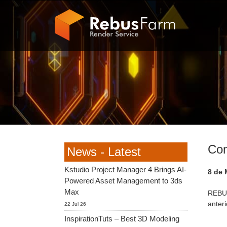
Com
News - Latest
Kstudio Project Manager 4 Brings AI-
8 de 
Powered Asset Management to 3ds
Max
REBUS
anteri
22 Jul 26
InspirationTuts – Best 3D Modeling