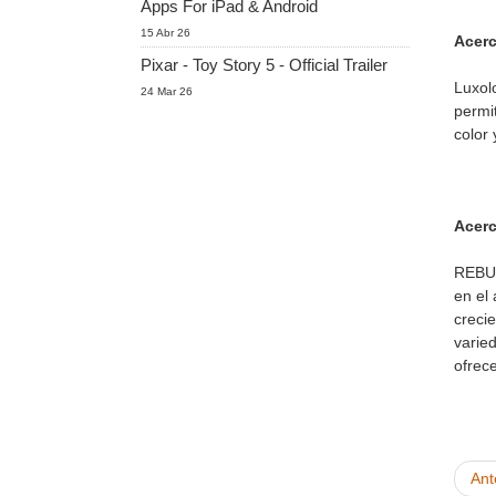
Apps For iPad & Android
15 Abr 26
Acerc
Pixar - Toy Story 5 - Official Trailer
Luxol
24 Mar 26
permi
color
Acer
REBUS
en el
creci
varie
ofrece
Ant