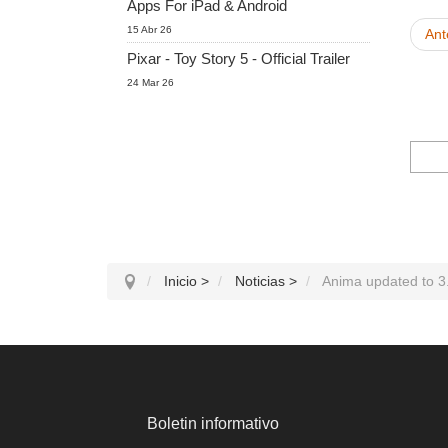
Apps For iPad & Android
15 Abr 26
Ant
Pixar - Toy Story 5 - Official Trailer
24 Mar 26
Inicio
>
Noticias
>
Anima updated to 3
Boletin informativo