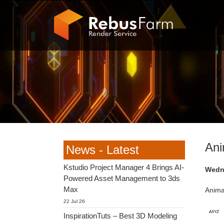
Ani
News - Latest
Kstudio Project Manager 4 Brings AI-
Wedne
Powered Asset Management to 3ds
Max
Anima
22 Jul 26
AXYZ
InspirationTuts – Best 3D Modeling