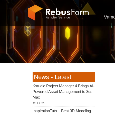
Vamo
News - Latest
Kstudio Project Manager 4 Brings AI-
Powered Asset Management to 3ds
Max
22 Jul. 26
InspirationTuts – Best 3D Modeling