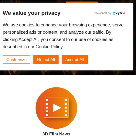
Português
Iniciar sessão
We value your privacy
Powered by
dades
Comunidade
Minha Rebus
We use cookies to enhance your browsing experience, serve
personalized ads or content, and analyze our traffic. By
clicking Accept All, you consent to our use of cookies as
described in our Cookie Policy.
Customize
Reject All
Accept All
3D Film News