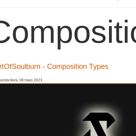
Compositi
rtOfSoulburn - Composition Types
unda-feira, 08 maio 2023