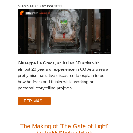
Miércoles, 05 Octubre 2022
Historial de pagos
2017
Envío de trabajo de SketchUp
Redshift
Editar perfil
2016
Envío de trabajo de Rhino
Arnold
TeamManager
Octane
Mental Ray
Giuseppe La Greca, an Italian 3D artist with
almost 20 years of experience in CG Arts uses a
Maxwell
pretty nice narrative discourse to explain to us
how he feels and thinks while working on
personal storytelling projects.
Modo
LEER MÁS...
Softimage
LightWave
The Making of 'The Gate of Light'
by Irakli Shubashikeli