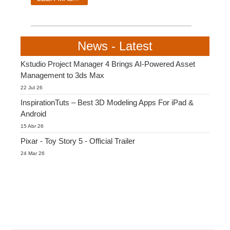
SketchUp
Rhino
News - Latest
Kstudio Project Manager 4 Brings AI-Powered Asset
Management to 3ds Max
22 Jul 26
InspirationTuts – Best 3D Modeling Apps For iPad &
Android
15 Abr 26
Pixar - Toy Story 5 - Official Trailer
24 Mar 26