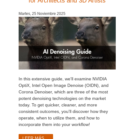
for Architects and 3D Artists
Historial de pagos
2017
Envío de trabajo de SketchUp
Redshift
Martes, 25 Noviembre 2025
Editar perfil
2016
Envío de trabajo de Rhino
Arnold
TeamManager
Octane
Mental Ray
Maxwell
In this extensive guide, we'll examine NVIDIA
OptiX, Intel Open Image Denoise (OIDN), and
Corona Denoiser, which are three of the most
Modo
potent denoising technologies on the market
today. To get quicker, cleaner, and more
Softimage
consistent outcomes, you'll discover how they
operate, when to utilize them, and how to
LightWave
incorporate them into your workflow!
LEER MÁS...