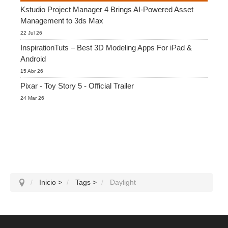
Kstudio Project Manager 4 Brings AI-Powered Asset
Management to 3ds Max
Historial de pagos
2017
Envío de trabajo de SketchUp
Redshift
22 Jul 26
InspirationTuts – Best 3D Modeling Apps For iPad &
Editar perfil
2016
Envío de trabajo de Rhino
Arnold
Android
15 Abr 26
TeamManager
Octane
Pixar - Toy Story 5 - Official Trailer
24 Mar 26
Mental Ray
Maxwell
Modo
Softimage
Inicio
>
Tags
>
Daylight
LightWave