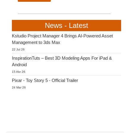
SketchUp
Rhino
News - Latest
Kstudio Project Manager 4 Brings AI-Powered Asset
Management to 3ds Max
22 Jul 26
InspirationTuts – Best 3D Modeling Apps For iPad &
Android
15 Abr 26
Pixar - Toy Story 5 - Official Trailer
24 Mar 26