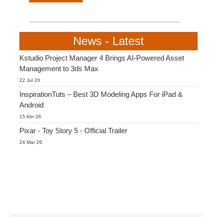
SketchUp
Rhino
News - Latest
Kstudio Project Manager 4 Brings AI-Powered Asset
Management to 3ds Max
22 Jul 26
InspirationTuts – Best 3D Modeling Apps For iPad &
Android
15 Abr 26
Pixar - Toy Story 5 - Official Trailer
24 Mar 26