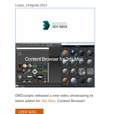
Lunes, 14 Agosto 2023
Historial de pagos
2017
Envío de trabajo de SketchUp
Redshift
Editar perfil
2016
Envío de trabajo de Rhino
Arnold
TeamManager
Octane
Mental Ray
Maxwell
Modo
Softimage
DMZscripts released a new video showcasing its
latest addon for
3ds Max
, Content Browser!
LightWave
LEER MÁS...