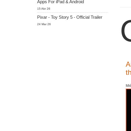
Apps For iPad & Android
15 Abr 26
Pixar - Toy Story 5 - Official Trailer
24 Mar 26
A
t
Mié