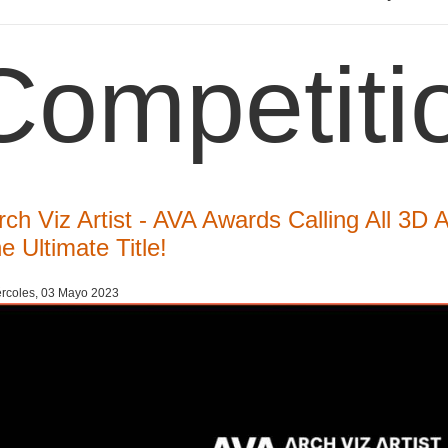
Competiti
rch Viz Artist - AVA Awards Calling All 3D 
he Ultimate Title!
rcoles, 03 Mayo 2023