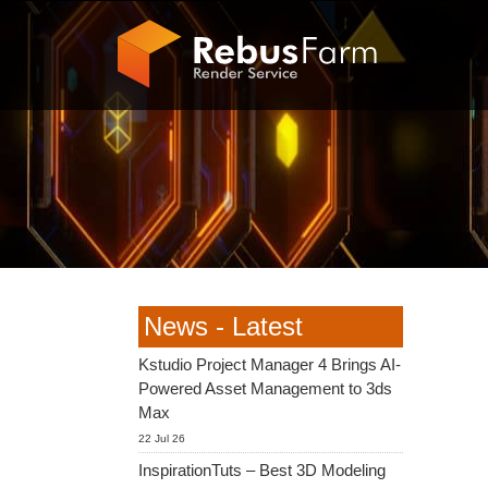
News - Latest
Kstudio Project Manager 4 Brings AI-
Powered Asset Management to 3ds
Max
22 Jul 26
InspirationTuts – Best 3D Modeling