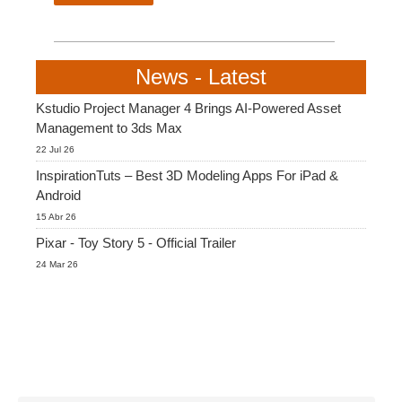
SketchUp
Rhino
News - Latest
Kstudio Project Manager 4 Brings AI-Powered Asset
Management to 3ds Max
22 Jul 26
InspirationTuts – Best 3D Modeling Apps For iPad &
Android
15 Abr 26
Pixar - Toy Story 5 - Official Trailer
24 Mar 26