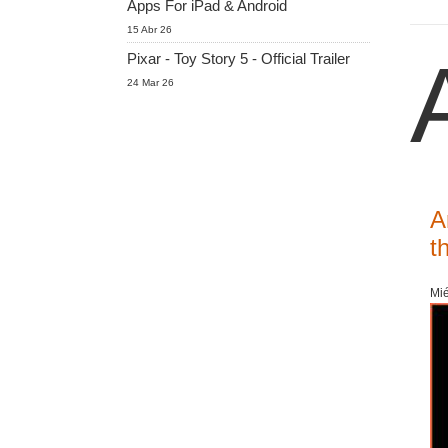
Apps For iPad & Android
15 Abr 26
Pixar - Toy Story 5 - Official Trailer
24 Mar 26
A
t
Mié