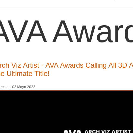
AVA Awar
rch Viz Artist - AVA Awards Calling All 3D 
he Ultimate Title!
rcoles, 03 Mayo 2023