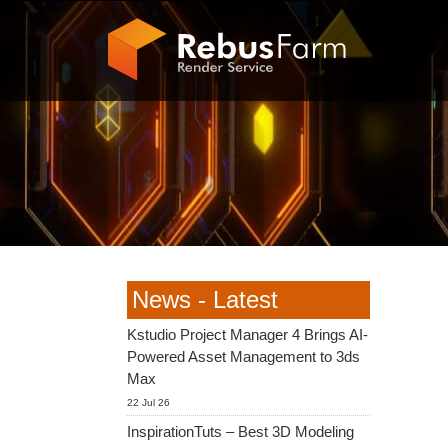
News - Latest
Kstudio Project Manager 4 Brings AI-
Powered Asset Management to 3ds
Max
22 Jul 26
InspirationTuts – Best 3D Modeling