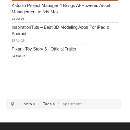
Kstudio Project Manager 4 Brings AI-Powered Asset
Management to 3ds Max
Historial de pagos
2017
Envío de trabajo de SketchUp
Redshift
22 Jul 26
InspirationTuts – Best 3D Modeling Apps For iPad &
Editar perfil
2016
Envío de trabajo de Rhino
Arnold
Android
15 Abr 26
TeamManager
Octane
Pixar - Toy Story 5 - Official Trailer
24 Mar 26
Mental Ray
Maxwell
Modo
Softimage
Inicio
>
Tags
>
apartment
LightWave