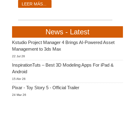
SketchUp
LEER MÁS...
Rhino
News - Latest
Kstudio Project Manager 4 Brings AI-Powered Asset
Management to 3ds Max
22 Jul 26
InspirationTuts – Best 3D Modeling Apps For iPad &
Android
15 Abr 26
Pixar - Toy Story 5 - Official Trailer
24 Mar 26