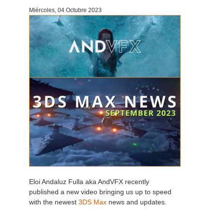
Miércoles, 04 Octubre 2023
Historial de pagos
2017
Envío de trabajo de SketchUp
Redshift
Editar perfil
2016
Envío de trabajo de Rhino
Arnold
TeamManager
Octane
Mental Ray
Maxwell
Modo
Softimage
Eloi Andaluz Fulla aka AndVFX recently
published a new video bringing us up to speed
LightWave
with the newest
3DS Max
news and updates.