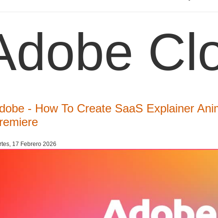
Adobe Cl
dobe - How To Create SaaS Explainer Ani
remiere
tes, 17 Febrero 2026