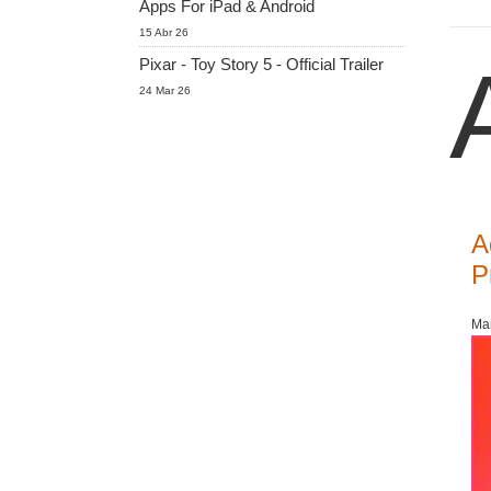
Apps For iPad & Android
15 Abr 26
Pixar - Toy Story 5 - Official Trailer
24 Mar 26
A
P
Mar