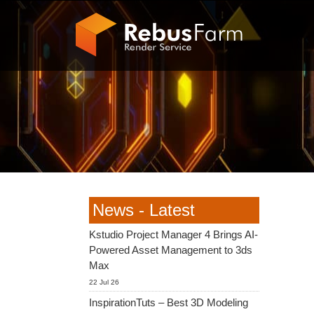
News - Latest
Kstudio Project Manager 4 Brings AI-
Powered Asset Management to 3ds
Max
22 Jul 26
InspirationTuts – Best 3D Modeling