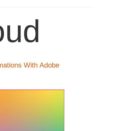
oud
mations With Adobe