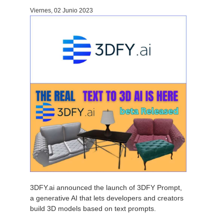
Viernes, 02 Junio 2023
Historial de pagos
2017
Envío de trabajo de SketchUp
Redshift
Editar perfil
2016
Envío de trabajo de Rhino
Arnold
TeamManager
Octane
Mental Ray
Maxwell
Modo
Softimage
3DFY.ai announced the launch of 3DFY Prompt,
a generative AI that lets developers and creators
LightWave
build 3D models based on text prompts.