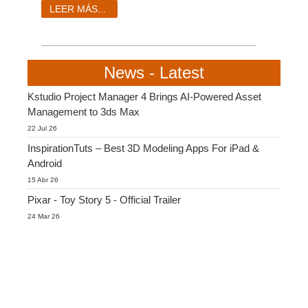
SketchUp
LEER MÁS...
Rhino
News - Latest
Kstudio Project Manager 4 Brings AI-Powered Asset
Management to 3ds Max
22 Jul 26
InspirationTuts – Best 3D Modeling Apps For iPad &
Android
15 Abr 26
Pixar - Toy Story 5 - Official Trailer
24 Mar 26