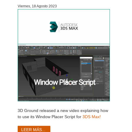
Viernes, 18 Agosto 2023
Historial de pagos
2017
Envío de trabajo de SketchUp
Redshift
Editar perfil
2016
Envío de trabajo de Rhino
Arnold
TeamManager
Octane
Mental Ray
Maxwell
Modo
Softimage
3D Ground released a new video explaining how
to use its Window Placer Script for
3DS Max!
LightWave
LEER MÁS...