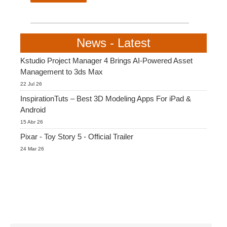
SketchUp
Rhino
News - Latest
Kstudio Project Manager 4 Brings AI-Powered Asset
Management to 3ds Max
22 Jul 26
InspirationTuts – Best 3D Modeling Apps For iPad &
Android
15 Abr 26
Pixar - Toy Story 5 - Official Trailer
24 Mar 26