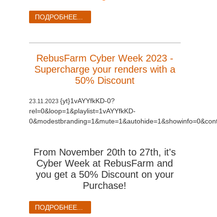
ПОДРОБНЕЕ...
RebusFarm Cyber Week 2023 -
Supercharge your renders with a
50% Discount
{yt}1vAYYfkKD-0?
23.11.2023
rel=0&loop=1&playlist=1vAYYfkKD-
0&modestbranding=1&mute=1&autohide=1&showinfo=0&contr
From November 20th to 27th, it's
Cyber Week at RebusFarm and
you get a 50% Discount on your
Purchase!
ПОДРОБНЕЕ...