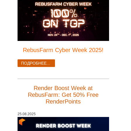
SketchUp
Rhino
RebusFarm Cyber Week 2025!
ПОДРОБНЕЕ...
Render Boost Week at
RebusFarm: Get 50% Free
RenderPoints
25.08.2025