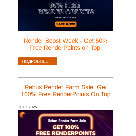
Render Boost Week - Get 50%
Free RenderPoints on Top!
ПОДРОБНЕЕ...
Rebus Render Farm Sale: Get
100% Free RenderPoints On Top
20.05.2025