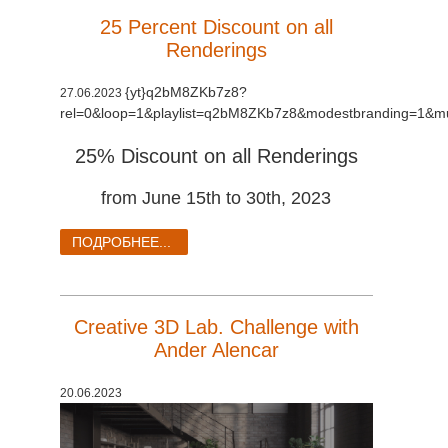
25 Percent Discount on all
Renderings
{yt}q2bM8ZKb7z8?
27.06.2023
rel=0&loop=1&playlist=q2bM8ZKb7z8&modestbranding=1&mu
25% Discount on all Renderings
from June 15th to 30th, 2023
ПОДРОБНЕЕ...
Creative 3D Lab. Challenge with
Ander Alencar
20.06.2023