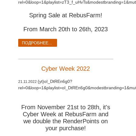
rel=0&loop=1&playlist=zT3_f_uHvTs&modestbranding=1&mut
Spring Sale at RebusFarm!
From March 20th to 26th, 2023
ПОДРОБНЕЕ...
Cyber Week 2022
{yt}oI_DtREn6g0?
21.11.2022
rel=0&loop=1&playlist=oI_DtREn6g0&modestbranding=1&mut
From November 21st to 28th, it's
Cyber Week at RebusFarm and
we double the RenderPoints on
your purchase!